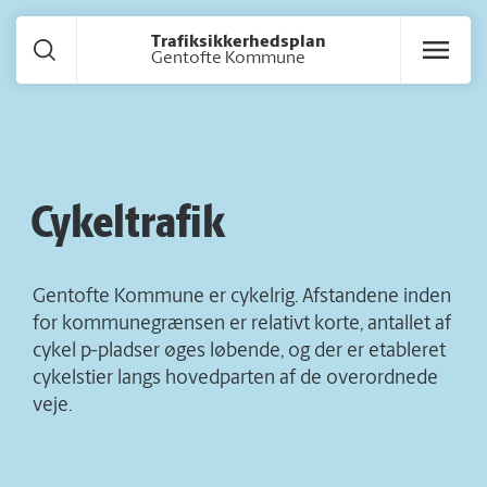
Gå til hoved indhold
Trafiksikkerhedsplan
Gentofte Kommune
Cykeltrafik
Gentofte Kommune er cykelrig. Afstandene inden
for kommunegrænsen er relativt korte, antallet af
cykel p-pladser øges løbende, og der er etableret
cykelstier langs hovedparten af de overordnede
veje.