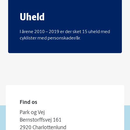
Uheld
I årene 2010 – 2019 er der sket 15 uheld med
cyklister med personskader/år.
Find os
Park og Vej
Bernstorffsvej 161
2920 Charlottenlund