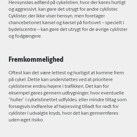
Hensynsløs adfærd på cykelstien, hvor der køres hurtigt
og aggressivt, kan gøre det utrygt for andre cyklister.
Cyklister, der ikke viser hensyn, men foretager
chancebetonet kørsel og kørsel på fortovet – specielt i
bydelscentre – kan gøre det utrygt for de øvrige cyklister
og fodgængere.
Fremkommelighed
Oftest kan det være lettest og hurtigst at komme frem
på cykel. Dette kan understøttes ved at prioritere
cyklisterne endnu højere i trafikken. Det kan for
eksempel gøres gennem udbygninger, hvor eventuelle
”huller” i cykelstinettet udfyldes, eller mindre tiltag som
forsøgsvis indførelse af højresving tilladt for rødt for
cyklister i udvalgte kryds, hvor det kan gennemføres
uden øget risiko.